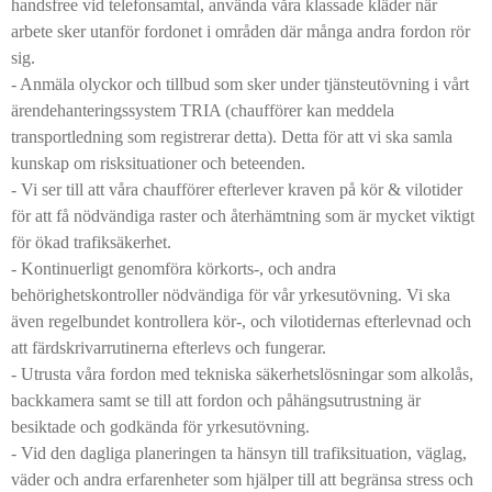
handsfree vid telefonsamtal, använda våra klassade kläder när
arbete sker utanför fordonet i områden där många andra fordon rör
sig.
- Anmäla olyckor och tillbud som sker under tjänsteutövning i vårt
ärendehanteringssystem TRIA (chaufförer kan meddela
transportledning som registrerar detta). Detta för att vi ska samla
kunskap om risksituationer och beteenden.
- Vi ser till att våra chaufförer efterlever kraven på kör & vilotider
för att få nödvändiga raster och återhämtning som är mycket viktigt
för ökad trafiksäkerhet.
- Kontinuerligt genomföra körkorts-, och andra
behörighetskontroller nödvändiga för vår yrkesutövning. Vi ska
även regelbundet kontrollera kör-, och vilotidernas efterlevnad och
att färdskrivarrutinerna efterlevs och fungerar.
- Utrusta våra fordon med tekniska säkerhetslösningar som alkolås,
backkamera samt se till att fordon och påhängsutrustning är
besiktade och godkända för yrkesutövning.
- Vid den dagliga planeringen ta hänsyn till trafiksituation, väglag,
väder och andra erfarenheter som hjälper till att begränsa stress och