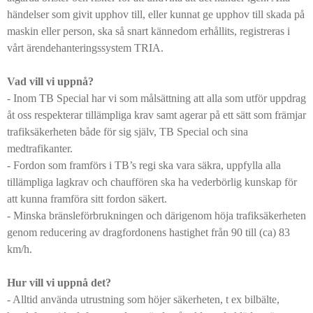
händelser som givit upphov till, eller kunnat ge upphov till skada på
maskin eller person, ska så snart kännedom erhållits, registreras i
vårt ärendehanteringssystem TRIA.
Vad vill vi uppnå?
- Inom TB Special har vi som målsättning att alla som utför uppdrag
åt oss respekterar tillämpliga krav samt agerar på ett sätt som främjar
trafiksäkerheten både för sig själv, TB Special och sina
medtrafikanter.
- Fordon som framförs i TB’s regi ska vara säkra, uppfylla alla
tillämpliga lagkrav och chauffören ska ha vederbörlig kunskap för
att kunna framföra sitt fordon säkert.
- Minska bränsleförbrukningen och därigenom höja trafiksäkerheten
genom reducering av dragfordonens hastighet från 90 till (ca) 83
km/h.
Hur vill vi uppnå det?
- Alltid använda utrustning som höjer säkerheten, t ex bilbälte,