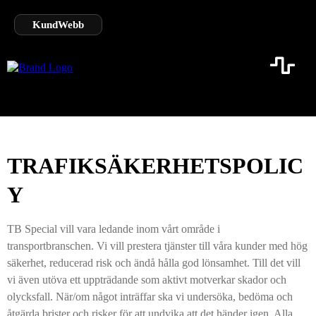
KundWebb
TRAFIKSÄKERHETSPOLIC
Y
TB Special vill vara ledande inom vårt område i
transportbranschen. Vi vill prestera tjänster till våra kunder med hög
säkerhet, reducerad risk och ändå hålla god lönsamhet. Till det vill
vi även utöva ett uppträdande som aktivt motverkar skador och
olycksfall. När/om något inträffar ska vi undersöka, bedöma och
åtgärda brister och risker för att undvika att det händer igen. Alla